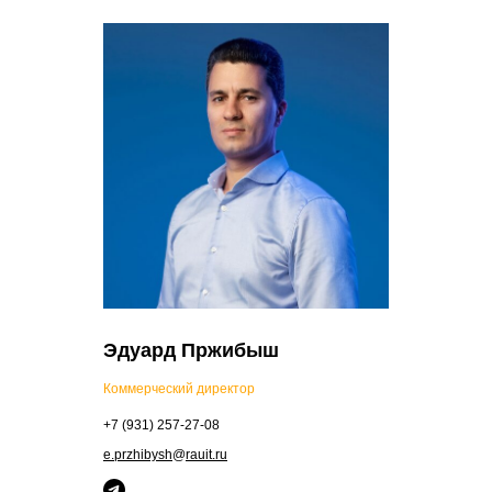
Эдуард Пржибыш
Коммерческий директор
+7 (931) 257-27-08
e.przhibysh
@
rauit.ru