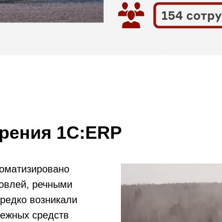
дрения 1С:ERP
томатизировано
овлей, речными
ередко возникали
нежных средств