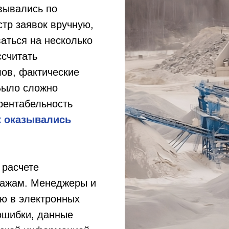
овывались по
стр заявок вручную,
аться на несколько
ссчитать
ов, фактические
Было сложно
рентабельность
к оказывались
 расчете
дажам. Менеджеры и
ю в электронных
 ошибки, данные