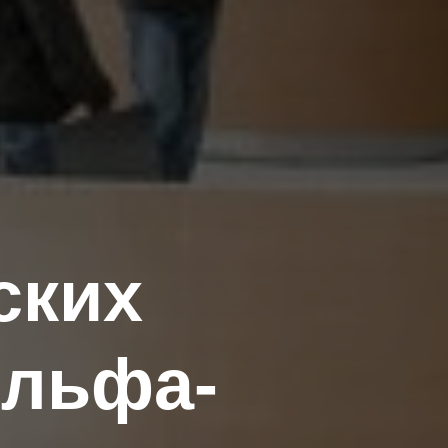
ских
Альфа-