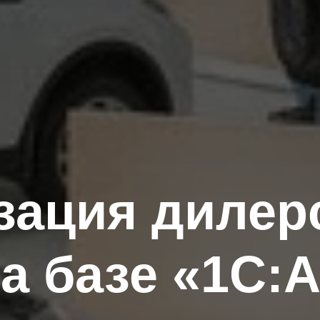
зация дилер
а базе «1С: