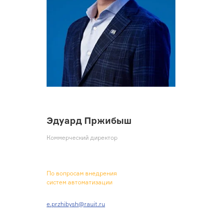
Эдуард Пржибыш
Коммерческий директор
По вопросам внедрения
систем автоматизации
e.przhibysh@rauit.ru