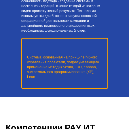
особенность подхода - создание системы в
несколько итераций, в конце каждой из которых
виден промежуточный результат. Технология
используется для быстрого запуска основной
операционной деятельности компании и
дальнейшего планомерного внедрения всех
необходимых функциональных блоков.
Система, основанная на принципе гибкого
управления проектами, подразумевающего
применение методик Scrum, FDD, Kanban,
экстремального программирования (XP),
Lean
Компетенции РАУ ИТ