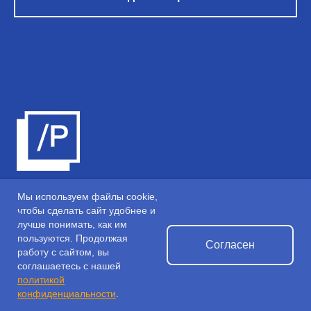
Мы используем файлы cookie,
© 2026 РАУ ИТ
чтобы сделать сайт удобнее и
лучше понимать, как им
Корпоративные решения
Статьи
пользуются. Продолжая
Согласен
работу с сайтом, вы
Кейсы
Команда
соглашаетесь с нашей
Виды деятельности и стоимость
политикой
конфиденциальности
.
Контакты