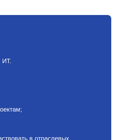
 ИТ.
оектам;
аствовать в отраслевых