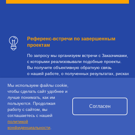
Референс-встречи по завершенным
проектам
По запросу мы организуем встречи с Заказчиками,
с которыми реализовывали подобные проекты.
Вы получите объективную обратную связь
о нашей работе, о полученных результатах, рисках
и сложностях. А еще можно узнать, как сейчас
Мы используем файлы cookie,
ведется работа в новой системе.
чтобы сделать сайт удобнее и
лучше понимать, как им
пользуются. Продолжая
Здоровая гибкость
Согласен
работу с сайтом, вы
Мы отталкиваемся в первую очередь от задач
соглашаетесь с нашей
Заказчика, а не предлагаем шаблонные решения.
политикой
К каждому проекту подходим индивидуально.
конфиденциальности
.